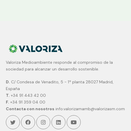
Valoriza Medioambiente responde al compromiso de la
sociedad para alcanzar un desarrollo sostenible.
D.
C/ Condesa de Venadito, 5 - 1ª planta 28027 Madrid,
España
T.
+34 91 443 42 00
F.
+34 91 359 04 00
Contacta con nosotros
info.valorizamamb@valorizasm.com
Twitter
Facebook
Instagram
Linkedin
Youtube