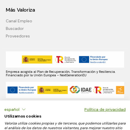
Más Valoriza
Canal Empleo
Buscador
Proveedores
Empresa acogida al Plan de Recuperación, Transformación y Resiliencia.
Financiado por la Unión Europea – NextGenerationEU
Empresa acogida al Plan de Recuperación, Transformación y Resiliencia,
financiado por la Unión Europea NextGenerationEU. Incluidos en el programa
español
Política de privacidad
de incentivos 2 y con fondos reservados cuyo importe asciende a 53.264,29 €.
Utilizamos cookies
Valoriza utiliza cookies propias y de terceros, que podemos utilizarlas para
el análisis de los datos de nuestros visitantes, para mejorar nuestro sitio