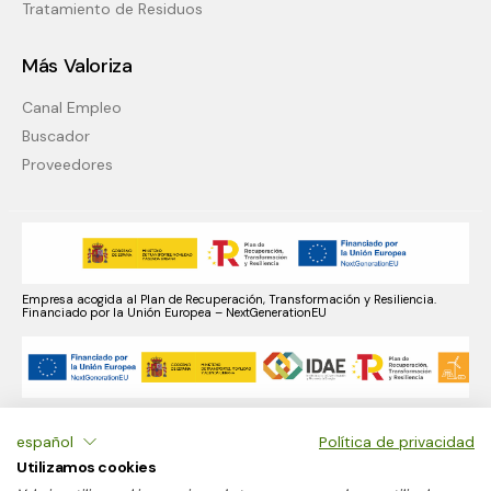
Tratamiento de Residuos
Más Valoriza
Canal Empleo
Buscador
Proveedores
Empresa acogida al Plan de Recuperación, Transformación y Resiliencia.
Financiado por la Unión Europea – NextGenerationEU
Empresa acogida al Plan de Recuperación, Transformación y Resiliencia,
financiado por la Unión Europea NextGenerationEU. Incluidos en el programa
español
Política de privacidad
de incentivos 2 y con fondos reservados cuyo importe asciende a 53.264,29 €.
Utilizamos cookies