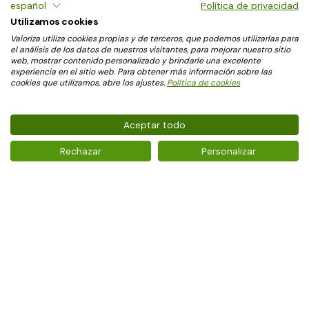
español
Política de privacidad
Utilizamos cookies
Valoriza utiliza cookies propias y de terceros, que podemos utilizarlas para
el análisis de los datos de nuestros visitantes, para mejorar nuestro sitio
web, mostrar contenido personalizado y brindarle una excelente
experiencia en el sitio web. Para obtener más información sobre las
cookies que utilizamos, abre los ajustes.
Política de cookies
Aceptar todo
FORWARD
VALORIZAT
Rechazar
Personalizar
Volume On
Pause
DESARROLLO SOSTENIBLE
Valoriza Medioambiente
V
a
l
o
r
i
z
a
M
e
d
i
o
a
m
b
i
e
n
t
e
Conócenos