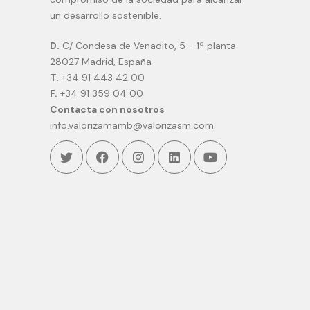
un desarrollo sostenible.
D.
C/ Condesa de Venadito, 5 - 1ª planta
28027 Madrid, España
T.
+34 91 443 42 00
F.
+34 91 359 04 00
Contacta con nosotros
info.valorizamamb@valorizasm.com
Twitter
Facebook
Instagram
Linkedin
Youtube