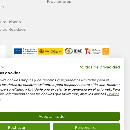
Proveedores
es
tura urbana
o de Residuos
y
Empresa acogida al Plan de Recuperación, Transformación y
Resiliencia, financiado por la Unión Europea NextGenerationEU.
Política de privacidad
Incluidos en el programa de incentivos 2 y con fondos
os cookies
reservados cuyo importe asciende a 53.264,29 €.
tiliza cookies propias y de terceros, que podemos utilizarlas para el
e los datos de nuestros visitantes, para mejorar nuestro sitio web, mostrar
personalizado y brindarle una excelente experiencia en el sitio web. Para
s información sobre las cookies que utilizamos, abre los ajustes.
Política
s
Aceptar todo
Rechazar
Personalizar